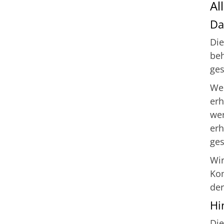
Al
Da
Die
be
ges
We
erh
wer
erh
ges
Wir
Kom
der
Hi
Die