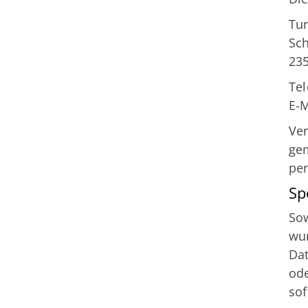
Tur
Sch
23
Tel
E-M
Ver
gem
per
Sp
Sow
wur
Dat
ode
sof