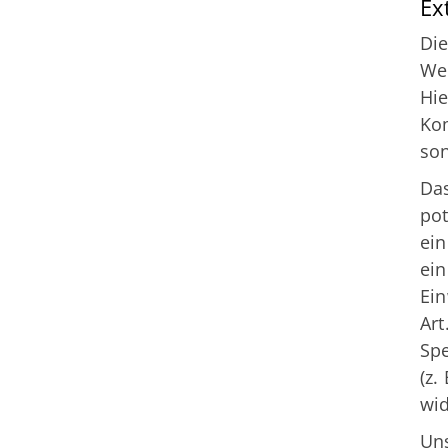
Ex
Die
Web
Hie
Ko
son
Das
pot
ein
ein
Ein
Art
Spe
(z.
wid
Uns