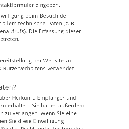
ontaktformular eingeben.
schäftsstelle
nwilligung beim Besuch der
S Lübeck von 1893 e.V.
 allem technische Daten (z. B.
hlutuper Straße 37
enaufrufs). Die Erfassung dieser
566 Lübeck
etreten.
0451/63646
info@tus-luebeck.de
ereitstellung der Website zu
s Nutzerverhaltens verwendet
aten?
t über Herkunft, Empfänger und
zu erhalten. Sie haben außerdem
en zu verlangen. Wenn Sie eine
nen Sie diese Einwilligung
 Sie das Recht, unter bestimmten