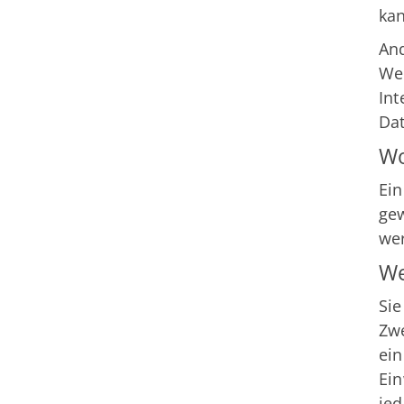
kan
Sportangebote finden
And
Unser Sportangebot
Web
Sportsuche
Int
Ausfälle und Vertretungen
Dat
Deutsches Sportabzeichen
Wo
Ein
gew
we
We
Sie
Zwe
ein
Ein
jed