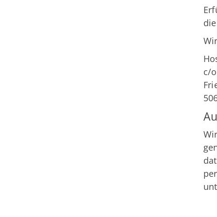
Erf
die
Wir
Ho
c/
Fri
50
Au
Wir
gen
dat
pe
unt