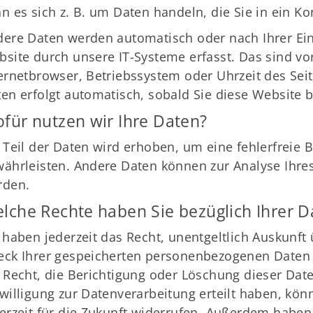
n es sich z. B. um Daten handeln, die Sie in ein K
Mitglieder-Service
Ge
ere Daten werden automatisch oder nach Ihrer Ei
Alles zur Mitgliedschaft
Tu
site durch unsere IT-Systeme erfasst. Das sind vor
Downloads
Sc
ernetbrowser, Betriebssystem oder Uhrzeit des Seit
Termine
23
en erfolgt automatisch, sobald Sie diese Website b
Fragen & Antworten
für nutzen wir Ihre Daten?
 Teil der Daten wird erhoben, um eine fehlerfreie B
ährleisten. Andere Daten können zur Analyse Ihre
rden.
lche Rechte haben Sie bezüglich Ihrer D
 haben jederzeit das Recht, unentgeltlich Auskunf
ck Ihrer gespeicherten personenbezogenen Daten 
 Recht, die Berichtigung oder Löschung dieser Dat
willigung zur Datenverarbeitung erteilt haben, kön
erzeit für die Zukunft widerrufen. Außerdem haben