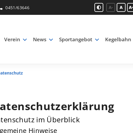
A-
A
A
0451/63646
Verein
News
Sportangebot
Kegelbahn
atenschutz
atenschutzerklärung
tenschutz im Überblick
lgemeine Hinweise