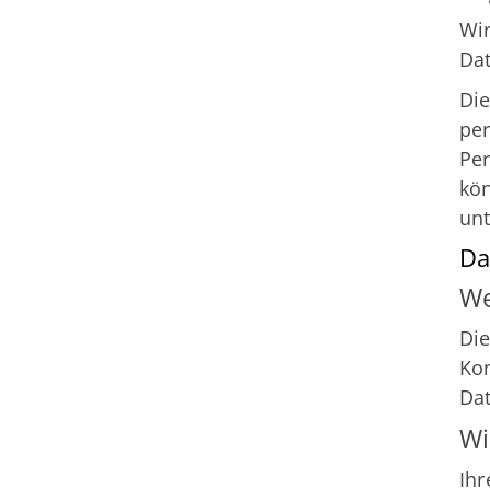
Wir
Dat
Die
per
Per
kö
unt
Da
We
Die
Kon
Da
Wi
Quicklinks
Ihr