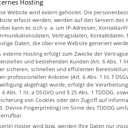
ternes Hosting
se Website wird extern gehostet. Die personenbez
site erfasst werden, werden auf den Servern des H
rbei kann es sich v. a. um IP-Adressen, Kontaktanf
mmunikationsdaten, Vertragsdaten, Kontaktdaten, 
stige Daten, die über eine Website generiert werd
 externe Hosting erfolgt zum Zwecke der Vertrags
enziellen und bestehenden Kunden (Art. 6 Abs. 1 l
er sicheren, schnellen und effizienten Bereitstell
en professionellen Anbieter (Art. 6 Abs. 1 lit. f D
willigung abgefragt wurde, erfolgt die Verarbeitun
. 6 Abs. 1 lit. a DSGVO und § 25 Abs. 1 TDDDG, sowe
icherung von Cookies oder den Zugriff auf Inform
 B. Device-Fingerprinting) im Sinne des TDDDG umfas
errufbar.
er(e) Hoster wird bzw. werden Ihre Daten nur insow