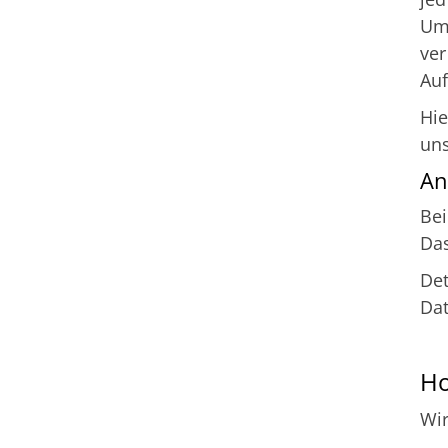
Um
ver
Auf
Hie
un
An
Bei
Da
Det
Dat
Ho
Wir