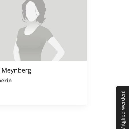
schäftsstelle
S Lübeck von 1893 e.V.
hlutuper Straße 37
566 Lübeck
0451/63646
ja Meynberg
info@tus-luebeck.de
nerin
Mitglied werden!