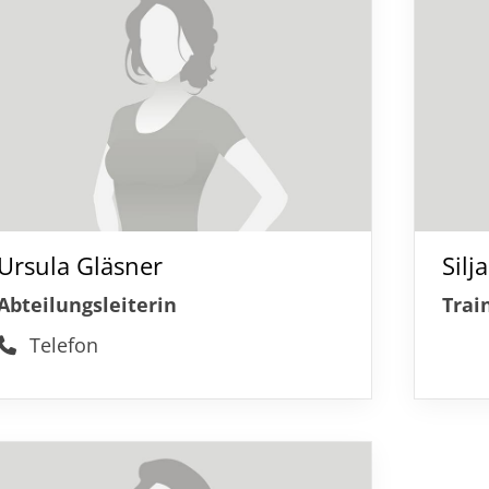
Mitglieder-Service
Ge
Alles zur Mitgliedschaft
Tu
Downloads
Sc
Termine
23
Fragen & Antworten
Ursula Gläsner
Sil
Abteilungsleiterin
Trai
Telefon