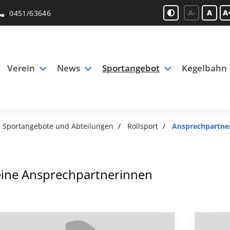
A-
A
A
0451/63646
Verein
News
Sportangebot
Kegelbahn
Sportangebote und Abteilungen
Rollsport
Ansprechpartne
ine Ansprechpartnerinnen