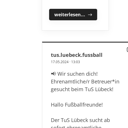
02.02.2026
D1 gewinnt das „40
Jahre Fortuna“-Turnier
weiterlesen...
tus.luebeck.fussball
17.05.2024
·
13:03
📢 Wir suchen dich!
Ehrenamtliche/r Betreuer*in
gesucht beim TuS Lübeck!