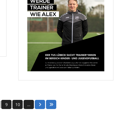
#TuSL
übeck
#Trainergesucht
#DFBFortbildung
#Kunstrasenplatz
#Fu
ßballverein
#L
übeck