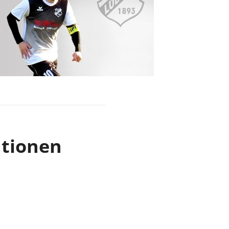
schäftsstelle
S Lübeck von 1893 e.V.
hlutuper Straße 37
566 Lübeck
0451/63646
info@tus-luebeck.de
ationen