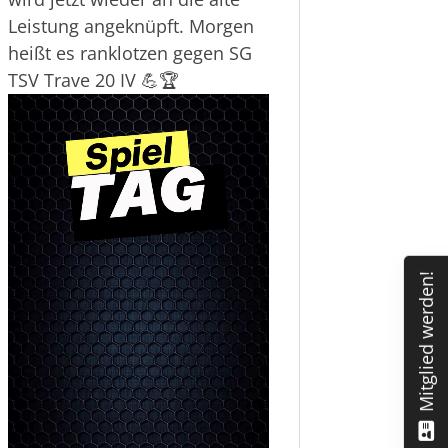
vergangenen Wochenende uns
in unserem 5. Spiel gegen den
TSV Schlutup mit 3:5 (0:3)
geschlagen geben mussten,
wird jetzt wieder an die alte
Leistung angeknüpft. Morgen
heißt es ranklotzen gegen SG
TSV Trave 20 IV 💪🏆
Mitglied werden!