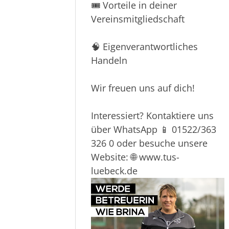
🙌 Die volle Unterstützung des
gesamten Teams in deiner
neuen Position
🎟️ Vorteile in deiner
Vereinsmitgliedschaft
🧠 Eigenverantwortliches
Handeln
Wir freuen uns auf dich!
Interessiert? Kontaktiere uns
über WhatsApp 📱 01522/363
326 0 oder besuche unsere
Website: 🌐 www.tus-