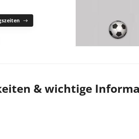
Mitglieder-Service
Ge
gszeiten
Alles zur Mitgliedschaft
Tu
Downloads
Sc
Termine
23
Fragen & Antworten
eiten & wichtige Inform