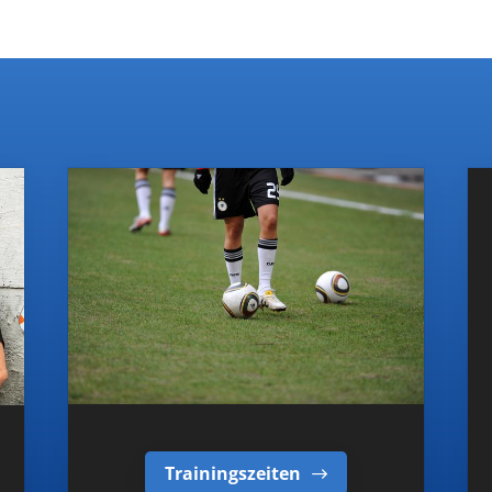
9
10
…