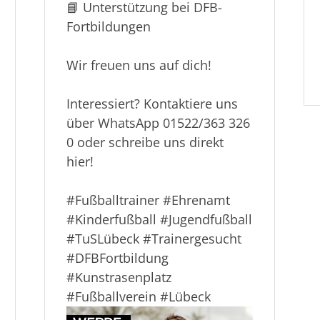
🏟️ Optimale
Trainingsbedingungen auf
unserem modernen
Kunstrasenplatz
📘 Unterstützung bei DFB-
Fortbildungen
Wir freuen uns auf dich!
Interessiert? Kontaktiere uns
über WhatsApp 01522/363 326
0 oder schreibe uns direkt
hier!
#Fu
ßballtrainer
#Ehrenamt
#Kinderfu
ßball
#Jugendfu
ßball