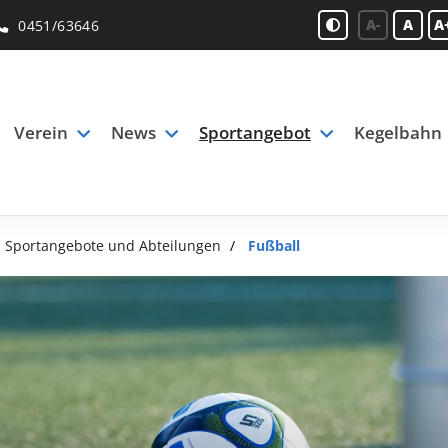
A-
A
A
0451/63646
Verein
News
Sportangebot
Kegelbahn
Sportangebote und Abteilungen
Fußball