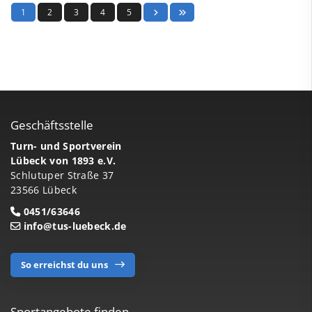
1
2
3
4
5
Geschäftsstelle
Turn- und Sportverein
Lübeck von 1893 e.V.
Schlutuper Straße 37
23566 Lübeck
0451/63646
info@tus-luebeck.de
So erreichst du uns
Sportangebote finden