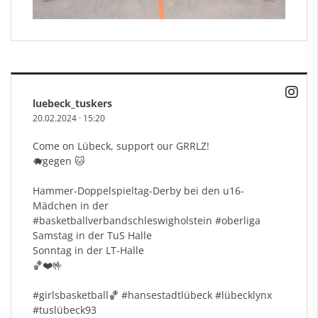
luebeck_tuskers
20.02.2024
·
15:20
Come on Lübeck, support our GRRLZ!
🐗gegen 🐱
Hammer-Doppelspieltag-Derby bei den u16-
Mädchen in der
#basketballverbandschleswighols
tein
#oberliga
Samstag in der TuS Halle
Sonntag in der LT-Halle
🏀❤️🤟
#girlsbasketball
🏀
#hansestadtl
übeck
#l
übecklynx
#tusl
übeck93