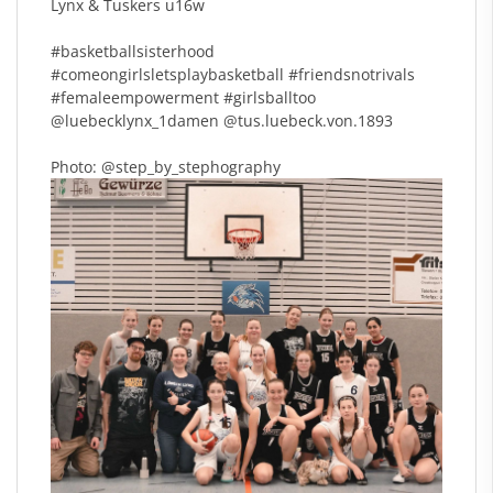
Lynx & Tuskers u16w
#basketballsisterhood
#comeongirlsletsplaybasketball
#friendsnotrivals
#femaleempowerment
#girlsballtoo
@luebecklynx_1damen
@tus.luebeck.von.1893
Photo:
@step_by_stephography