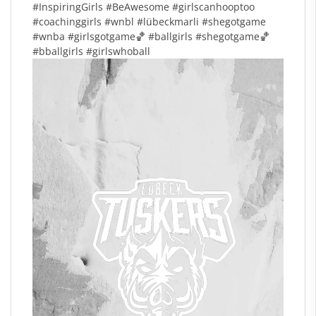
#InspiringGirls
#BeAwesome
#girlscanhooptoo
#coachinggirls
#wnbl
#l
übeckmarli
#shegotgame
#wnba
#girlsgotgame
🏀
#ballgirls
#shegotgame
🏀
#bballgirls
#girlswhoball