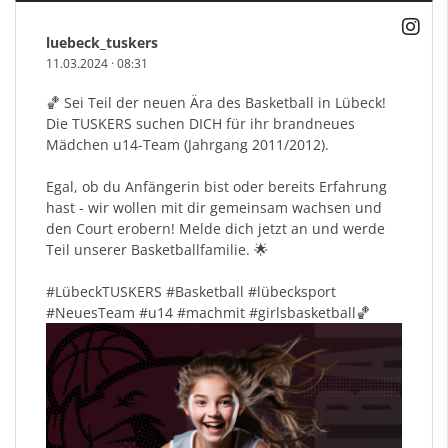
luebeck_tuskers
11.03.2024
·
08:31
🏀 Sei Teil der neuen Ära des Basketball in Lübeck!
Die TUSKERS suchen DICH für ihr brandneues
Mädchen u14-Team (Jahrgang 2011/2012).
Egal, ob du Anfängerin bist oder bereits Erfahrung
hast - wir wollen mit dir gemeinsam wachsen und
den Court erobern! Melde dich jetzt an und werde
Teil unserer Basketballfamilie. 🌟
#L
übeckTUSKERS
#Basketball
#l
übecksport
#NeuesTeam
#u14
#machmit
#girlsbasketball
🏀