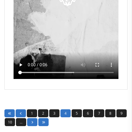
1
2
3
4
5
6
7
8
9
10
…