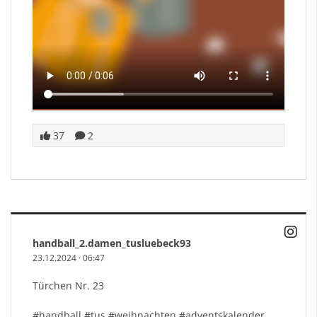
37
2
handball_2.damen_tusluebeck93
23.12.2024
·
06:47
Türchen Nr. 23
#handball
#tus
#weihnachten
#adventskalender