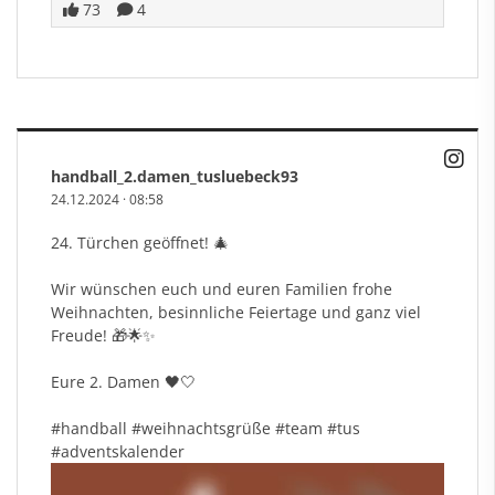
73
4
handball_2.damen_tusluebeck93
24.12.2024
·
08:58
24. Türchen geöffnet! 🎄
Wir wünschen euch und euren Familien frohe
Weihnachten, besinnliche Feiertage und ganz viel
Freude! 🎁🌟✨
Eure 2. Damen 🖤🤍
#handball
#weihnachtsgr
üße
#team
#tus
#adventskalender