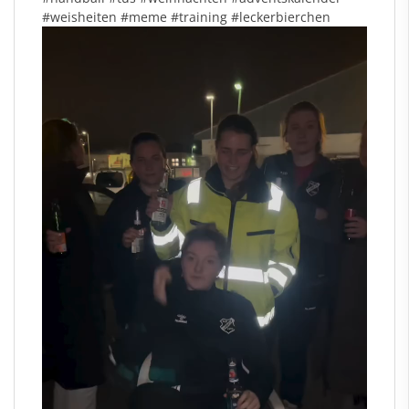
#weisheiten
#meme
#training
#leckerbierchen