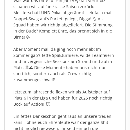
Was war das bitte für ein Jahr?! 🤯 Mit viel Stolz
schauen wir auf ’ne krasse Saison zurück:
Meisterschaft UND Pokal abgeräumt – einfach mal
Doppel-Swag auf’s Parkett gelegt, Digga! 💪 Als
Squad haben wir richtig abgeliefert. Die Stimmung
in der Bude? Komplett Ehre, das brennt sich in die
Birne! 🥳
Aber Moment mal, da ging noch mehr ab: Im
Sommer gab’s fette Spaßturniere, wilde Teamfeiern
und unvergessliche Sessions am Strand und auf’m
Platz. 🌞🌊 Diese Momente haben uns nicht nur
sportlich, sondern auch als Crew richtig
zusammengeschweißt.
Jetzt zum Jahresende flexen wir als Aufsteiger auf
Platz 6 in der Liga und haben für 2025 noch richtig
Bock auf Action! 💥
Ein fettes Dankeschön geht raus an unsere treuen
Fans – ohne euch Ehrenleute wär‘ der ganze Shit
nicht möglich gewesen. Ihr seid einfach die