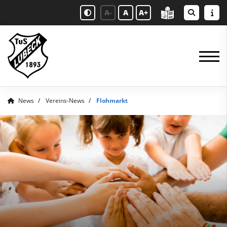
A-
A
A+
News
Vereins-News
Flohmarkt