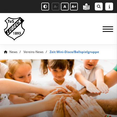
A-
A
A+
News
Vereins-News
Zeit Mini-Disco/Ballspielgruppe