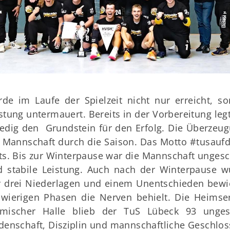
Mitglieder-Service
Ge
de im Laufe der Spielzeit nicht nur erreicht, s
Alles zur Mitgliedschaft
Tu
stung untermauert. Bereits in der Vorbereitung le
Downloads
Sc
edig den Grundstein für den Erfolg. Die Überzeug
Termine
23
 Mannschaft durch die Saison. Das Motto #tusaufdi
Fragen & Antworten
ts. Bis zur Winterpause war die Mannschaft ungesc
 stabile Leistung. Auch nach der Winterpause wu
r drei Niederlagen und einem Unentschieden bewi
wierigen Phasen die Nerven behielt. Die Heimser
imischer Halle blieb der TuS Lübeck 93 ungesc
denschaft, Disziplin und mannschaftliche Geschloss