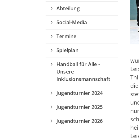
Abteilung
Social-Media
Quicklinks
Termine
Spielplan
Sportangebote finden
wur
Unser Sportangebot
Handball für Alle -
Lei
Sportsuche
Unsere
Thi
Inklusionsmannschaft
Ausfälle und Vertretungen
die
Deutsches Sportabzeichen
Jugendturnier 2024
ste
und
Jugendturnier 2025
nu
sch
Jugendturnier 2026
he
Lei