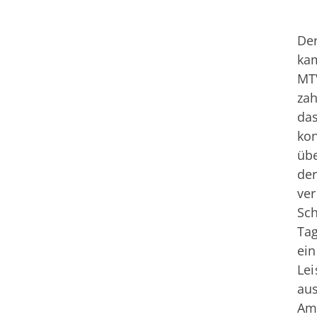
De
kam
MTV
zah
das
ko
übe
der
ver
Sch
Tag
ei
Lei
au
Am 