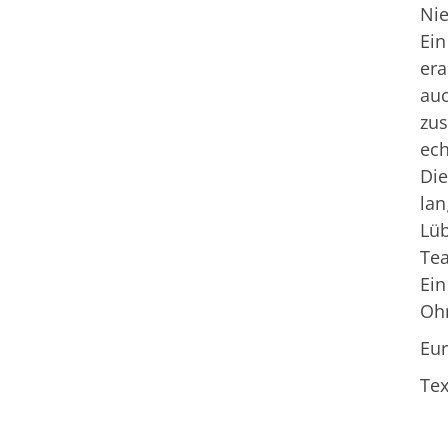
Ni
Ein
era
auc
zus
ec
Die
lan
Lüb
Tea
Ein
Ohn
Eur
Tex