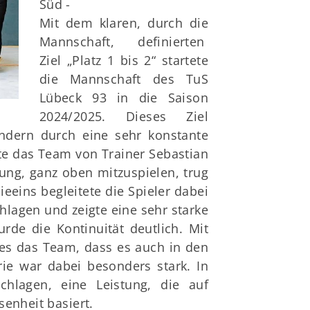
Süd -
Mit dem klaren, durch die
Mannschaft, definierten
Ziel „Platz 1 bis 2“ startete
die Mannschaft des TuS
Lübeck 93 in die Saison
schäftsstelle
2024/2025. Dieses Ziel
ondern durch eine sehr konstante
S Lübeck von 1893 e.V.
gte das Team von Trainer Sebastian
hlutuper Straße 37
ung, ganz oben mitzuspielen, trug
566 Lübeck
eeins begleitete die Spieler dabei
0451/63646
hlagen und zeigte eine sehr starke
info@tus-luebeck.de
rde die Kontinuität deutlich. Mit
es das Team, dass es auch in den
ie war dabei besonders stark. In
hlagen, eine Leistung, die auf
enheit basiert.