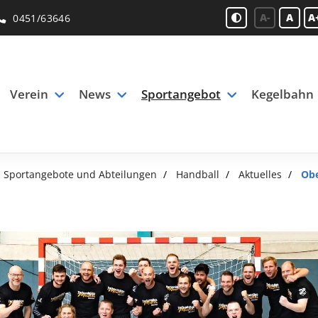
A-
A
A
0451/63646
Verein
News
Sportangebot
Kegelbahn
Sportangebote und Abteilungen
Handball
Aktuelles
Obe