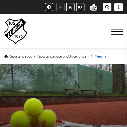
A-
A
A+
Sportangebot
Sportangebote und Abteilungen
Tennis