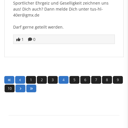
Sportlicher Ehrgeiz und Geselligkeit zeichnen uns
aus! Dich auch? Dann melde Dich unter tus-hl-
40er@gmx.de
Darf gerne geteilt werden.
1
0
1
2
3
4
5
6
7
8
9
10