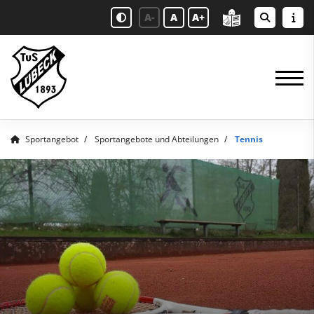
A-
A
A+
Sportangebot
Sportangebote und Abteilungen
Tennis